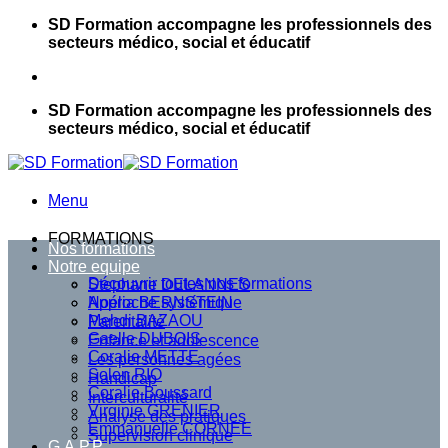
Passer
SD Formation accompagne les professionnels des
au
secteurs médico, social et éducatif
contenu
SD Formation accompagne les professionnels des
secteurs médico, social et éducatif
Menu
FORMATIONS
Nos formations
Notre equipe
Découvrir toutes nos formations
Stephane DELANNES
Approche systémique
Noélia BERNSTEIN
Mehdi BAZAOU
Parentalité
Gaelle DUBOIS
Enfance et adolescence
Coralie METTE
Les personnes agées
Solen RIO
Handicap
Coralie Boussard
Interculturalité
Virginie GRENIER
Analyse des pratiques
Emmanuelle CORNEE
Supervision clinique
G.A.P.P