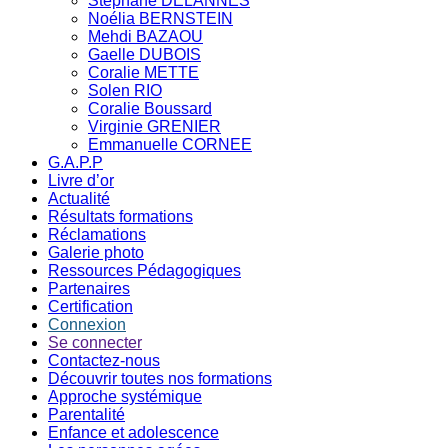
Stephane DELANNES
Noélia BERNSTEIN
Mehdi BAZAOU
Gaelle DUBOIS
Coralie METTE
Solen RIO
Coralie Boussard
Virginie GRENIER
Emmanuelle CORNEE
G.A.P.P
Livre d’or
Actualité
Résultats formations
Réclamations
Galerie photo
Ressources Pédagogiques
Partenaires
Certification
Connexion
Se connecter
Contactez-nous
Découvrir toutes nos formations
Approche systémique
Parentalité
Enfance et adolescence