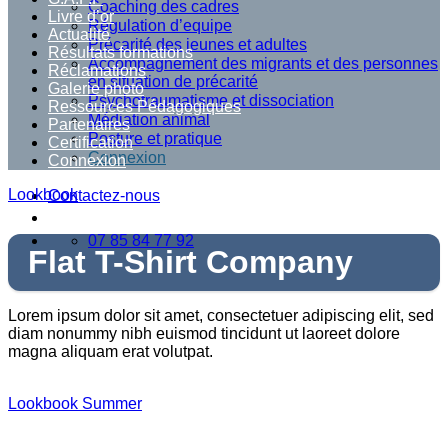
Coaching des cadres
Livre d’or
Régulation d’equipe
Actualité
Précarité des jeunes et adultes
Résultats formations
Accompagnement des migrants et des personnes
Réclamations
en situation de précarité
Galerie photo
Psychotraumatisme et dissociation
Ressources Pédagogiques
Médiation animal
Partenaires
Posture et pratique
Certification
Connexion
Connexion
Lookbook
Contactez-nous
07 85 84 77 92
Flat T-Shirt Company
Lorem ipsum dolor sit amet, consectetuer adipiscing elit, sed
diam nonummy nibh euismod tincidunt ut laoreet dolore
magna aliquam erat volutpat.
Lookbook Summer