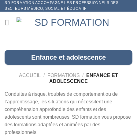
SD FORMATION ACCOMPAGNE LES PROFESSIONNELS DES
Passer
SECTEURS MÉDICO, SOCIAL ET ÉDUCATIF
au
contenu
Enfance et adolescence
ACCUEIL
/
FORMATIONS
/
ENFANCE ET
ADOLESCENCE
Conduites à risque, troubles de comportement ou de
l’apprentissage, les situations qui nécessitent une
compréhension approfondie des enfants et des
adolescents sont nombreuses. SD formation vous propose
des formations adaptées et animées par des
professionnels.