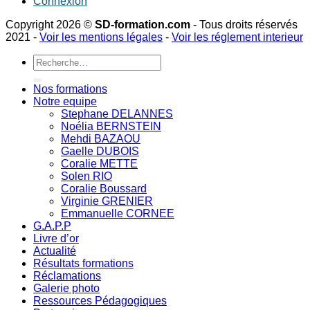
Connexion
Copyright 2026 ©
SD-formation.com
- Tous droits réservés
2021 -
Voir les mentions légales
-
Voir les réglement interieur
Recherche
pour :
Nos formations
Notre equipe
Stephane DELANNES
Noélia BERNSTEIN
Mehdi BAZAOU
Gaelle DUBOIS
Coralie METTE
Solen RIO
Coralie Boussard
Virginie GRENIER
Emmanuelle CORNEE
G.A.P.P
Livre d’or
Actualité
Résultats formations
Réclamations
Galerie photo
Ressources Pédagogiques