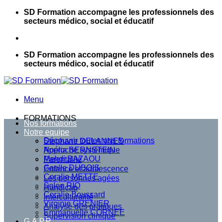
Passer
SD Formation accompagne les professionnels des
au
secteurs médico, social et éducatif
contenu
SD Formation accompagne les professionnels des
secteurs médico, social et éducatif
Menu
FORMATIONS
Nos formations
Notre equipe
Découvrir toutes nos formations
Stephane DELANNES
Approche systémique
Noélia BERNSTEIN
Mehdi BAZAOU
Parentalité
Gaelle DUBOIS
Enfance et adolescence
Coralie METTE
Les personnes agées
Solen RIO
Handicap
Coralie Boussard
Interculturalité
Virginie GRENIER
Analyse des pratiques
Emmanuelle CORNEE
Supervision clinique
G.A.P.P