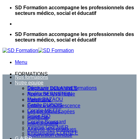
Passer
SD Formation accompagne les professionnels des
au
secteurs médico, social et éducatif
contenu
SD Formation accompagne les professionnels des
secteurs médico, social et éducatif
Menu
FORMATIONS
Nos formations
Notre equipe
Découvrir toutes nos formations
Stephane DELANNES
Approche systémique
Noélia BERNSTEIN
Mehdi BAZAOU
Parentalité
Gaelle DUBOIS
Enfance et adolescence
Coralie METTE
Les personnes agées
Solen RIO
Handicap
Coralie Boussard
Interculturalité
Virginie GRENIER
Analyse des pratiques
Emmanuelle CORNEE
Supervision clinique
G.A.P.P