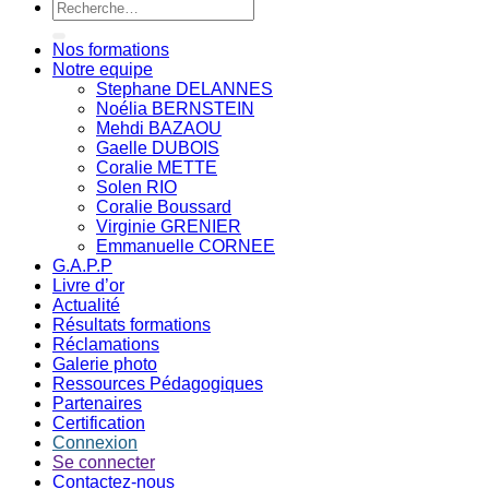
Recherche
pour :
Nos formations
Notre equipe
Stephane DELANNES
Noélia BERNSTEIN
Mehdi BAZAOU
Gaelle DUBOIS
Coralie METTE
Solen RIO
Coralie Boussard
Virginie GRENIER
Emmanuelle CORNEE
G.A.P.P
Livre d’or
Actualité
Résultats formations
Réclamations
Galerie photo
Ressources Pédagogiques
Partenaires
Certification
Connexion
Se connecter
Contactez-nous