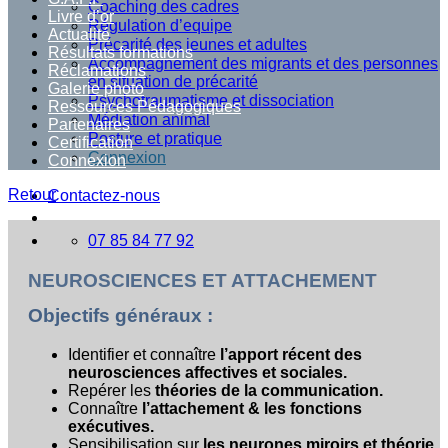
Coaching des cadres
Livre d’or
Régulation d’equipe
Actualité
Précarité des jeunes et adultes
Résultats formations
Accompagnement des migrants et des personnes
Réclamations
en situation de précarité
Galerie photo
Psychotraumatisme et dissociation
Ressources Pédagogiques
Médiation animal
Partenaires
Posture et pratique
Certification
Connexion
Connexion
Retour
Contactez-nous
07 85 84 77 92
NEUROSCIENCES ET ATTACHEMENT
Objectifs généraux :
Identifier et connaître
l’apport récent des
neurosciences affectives et sociales.
Repérer les
théories de la communication.
Connaître
l’attachement & les fonctions
exécutives.
Sensibilisation sur
les neurones miroirs et théorie