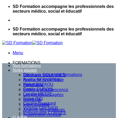
Passer
SD Formation accompagne les professionnels des
au
secteurs médico, social et éducatif
contenu
SD Formation accompagne les professionnels des
secteurs médico, social et éducatif
Menu
FORMATIONS
Nos formations
Notre equipe
Découvrir toutes nos formations
Stephane DELANNES
Approche systémique
Noélia BERNSTEIN
Mehdi BAZAOU
Parentalité
Gaelle DUBOIS
Enfance et adolescence
Coralie METTE
Les personnes agées
Solen RIO
Handicap
Coralie Boussard
Interculturalité
Virginie GRENIER
Analyse des pratiques
Emmanuelle CORNEE
Supervision clinique
G.A.P.P