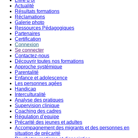
Livre d’or
Actualité
Résultats formations
Réclamations
Galerie photo
Ressources Pédagogiques
Partenaires
Certification
Connexion
Se connecter
Contactez-nous
Découvrir toutes nos formations
Approche systémique
Parentalité
Enfance et adolescence
Les personnes agées
Handicap
Interculturalité
Analyse des pratiques
Supervision clinique
Coaching des cadres
Régulation d’equipe
Précarité des jeunes et adultes
Accompagnement des migrants et des personnes en
situation de précarité