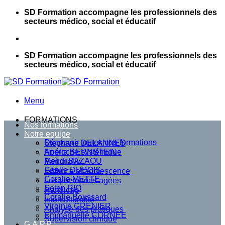
Passer
SD Formation accompagne les professionnels des
au
secteurs médico, social et éducatif
contenu
SD Formation accompagne les professionnels des
secteurs médico, social et éducatif
Menu
FORMATIONS
Nos formations
Notre equipe
Découvrir toutes nos formations
Stephane DELANNES
Approche systémique
Noélia BERNSTEIN
Mehdi BAZAOU
Parentalité
Gaelle DUBOIS
Enfance et adolescence
Coralie METTE
Les personnes agées
Solen RIO
Handicap
Coralie Boussard
Interculturalité
Virginie GRENIER
Analyse des pratiques
Emmanuelle CORNEE
Supervision clinique
G.A.P.P