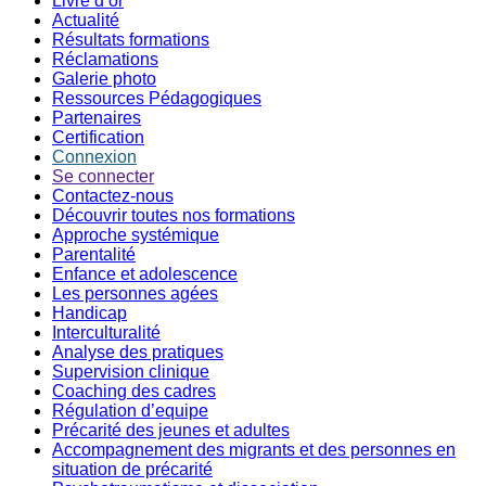
Livre d’or
Actualité
Résultats formations
Réclamations
Galerie photo
Ressources Pédagogiques
Partenaires
Certification
Connexion
Se connecter
Contactez-nous
Découvrir toutes nos formations
Approche systémique
Parentalité
Enfance et adolescence
Les personnes agées
Handicap
Interculturalité
Analyse des pratiques
Supervision clinique
Coaching des cadres
Régulation d’equipe
Précarité des jeunes et adultes
Accompagnement des migrants et des personnes en
situation de précarité