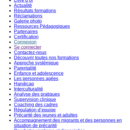
Livre d’or
Actualité
Résultats formations
Réclamations
Galerie photo
Ressources Pédagogiques
Partenaires
Certification
Connexion
Se connecter
Contactez-nous
Découvrir toutes nos formations
Approche systémique
Parentalité
Enfance et adolescence
Les personnes agées
Handicap
Interculturalité
Analyse des pratiques
Supervision clinique
Coaching des cadres
Régulation d’equipe
Précarité des jeunes et adultes
Accompagnement des migrants et des personnes en
situation de précarité