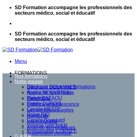
Passer
SD Formation accompagne les professionnels des
au
secteurs médico, social et éducatif
contenu
SD Formation accompagne les professionnels des
secteurs médico, social et éducatif
Menu
FORMATIONS
Nos formations
Notre equipe
Découvrir toutes nos formations
Stephane DELANNES
Approche systémique
Noélia BERNSTEIN
Mehdi BAZAOU
Parentalité
Gaelle DUBOIS
Enfance et adolescence
Coralie METTE
Les personnes agées
Solen RIO
Handicap
Coralie Boussard
Interculturalité
Virginie GRENIER
Analyse des pratiques
Emmanuelle CORNEE
Supervision clinique
G.A.P.P